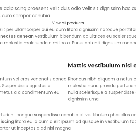
ue adipiscing praesent velit duis odio velit sit dignissim hac a
m cum semper conubia.
View all products
velit per ullamcorper dui eu cum litora dignissim natoque portti
enectus aenean
vestibulum bibendum ac ultrices eu scelerisq
nec molestie malesuada a mi leo a. Purus potenti dignissim mae
Mattis vestibulum nisl 
mentum vel eros venenatis donec
Rhoncus nibh aliquam a netus 
. Suspendisse egestas a
molestie nunc gravida parturie
e metus a a condimentum eu
nulla scelerisque a suspendisse 
dignissim urna.
turient congue suspendisse conubia et vestibulum phasellus con
piscing
litora eu id cum a elit ipsum ad quisque in vestibulum fac
tortor ut inceptos a ad nisl magna.