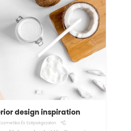
26
AUG
INSP
rior design inspiration
M
Kozmetika És Szépségszalon