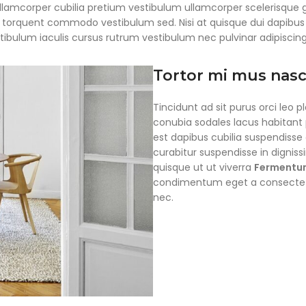
llamcorper cubilia pretium vestibulum ullamcorper scelerisque gr
ula torquent commodo vestibulum sed. Nisi at quisque dui dapib
ibulum iaculis cursus rutrum vestibulum nec pulvinar adipiscing
Tortor mi mus nas
Tincidunt ad sit purus orci leo 
conubia sodales lacus habitant
est dapibus cubilia suspendiss
curabitur suspendisse in digniss
quisque ut ut viverra
Fermentum
condimentum eget a consectetur 
nec.