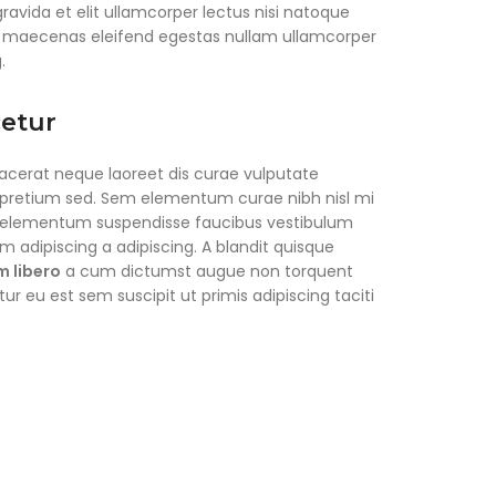
avida et elit ullamcorper lectus nisi natoque
us maecenas eleifend egestas nullam ullamcorper
.
cetur
placerat neque laoreet dis curae vulputate
 pretium sed. Sem elementum curae nibh nisl mi
e elementum suspendisse faucibus vestibulum
im adipiscing a adipiscing. A blandit quisque
 libero
a cum dictumst augue non torquent
eu est sem suscipit ut primis adipiscing taciti