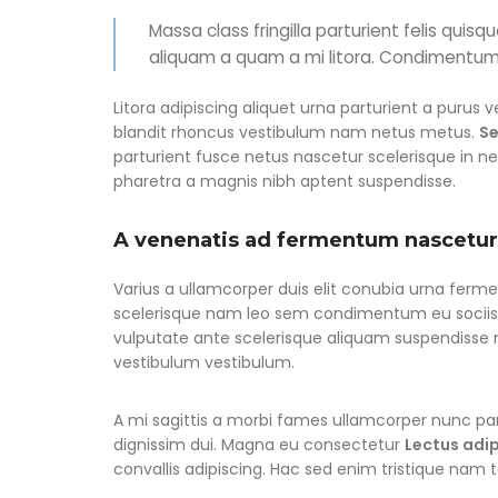
Massa class fringilla parturient felis quisq
aliquam a quam a mi litora. Condimentu
Litora adipiscing aliquet urna parturient a purus 
blandit rhoncus vestibulum nam netus metus.
S
parturient fusce netus nascetur scelerisque in 
pharetra a magnis nibh aptent suspendisse.
A venenatis ad fermentum nascetur
Varius a ullamcorper duis elit conubia urna fer
scelerisque nam leo sem condimentum eu sociis
vulputate ante scelerisque aliquam suspendiss
vestibulum vestibulum.
A mi sagittis a morbi fames ullamcorper nunc par
dignissim dui. Magna eu consectetur
Lectus adi
convallis adipiscing. Hac sed enim tristique nam 