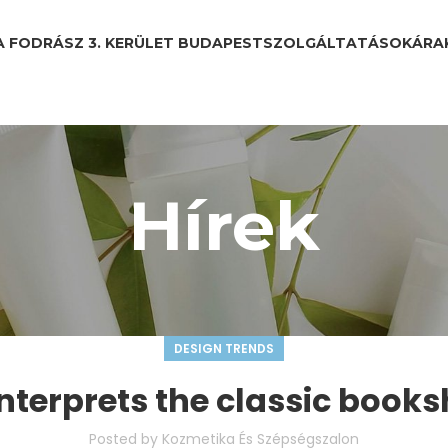
A FODRÁSZ 3. KERÜLET BUDAPEST
SZOLGÁLTATÁSOK
ÁRA
Hírek
DESIGN TRENDS
nterprets the classic books
Posted by
Kozmetika És Szépségszalon