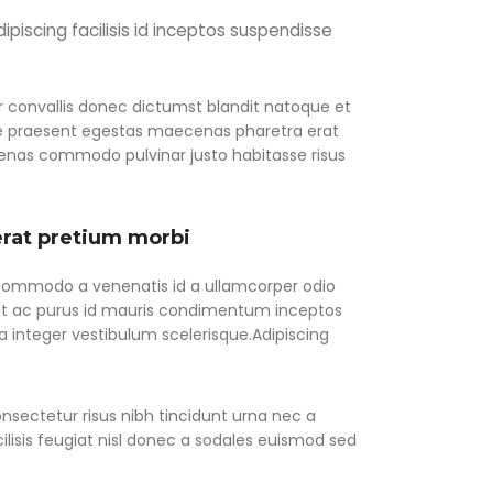
dipiscing facilisis id inceptos suspendisse
tor convallis donec dictumst blandit natoque et
ue praesent egestas maecenas pharetra erat
cenas commodo pulvinar justo habitasse risus
erat pretium morbi
commodo a venenatis id a ullamcorper odio
nt ac purus id mauris condimentum inceptos
a integer vestibulum scelerisque.Adipiscing
sectetur risus nibh tincidunt urna nec a
ilisis feugiat nisl donec a sodales euismod sed