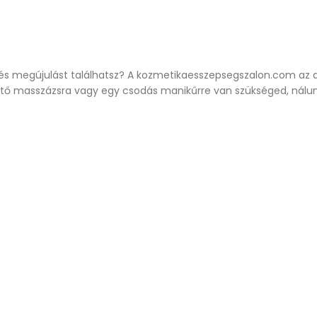
st és megújulást találhatsz? A kozmetikaesszepsegszalon.com az 
ntető masszázsra vagy egy csodás manikűrre van szükséged, ná