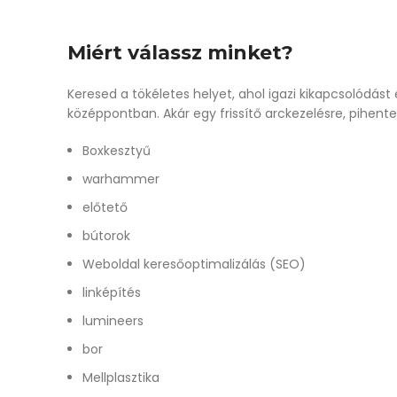
Miért válassz minket?
Keresed a tökéletes helyet, ahol igazi kikapcsolódá
középpontban. Akár egy frissítő arckezelésre, pihe
Boxkesztyű
warhammer
előtető
bútorok
Weboldal keresőoptimalizálás (SEO)
linképítés
lumineers
bor
Mellplasztika