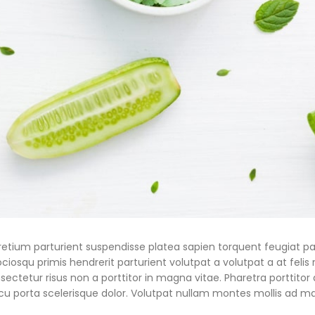
h pretium parturient suspendisse platea sapien torquent feugiat
ciosqu primis hendrerit parturient volutpat a volutpat a at felis r
tetur risus non a porttitor in magna vitae. Pharetra porttitor a li
u porta scelerisque dolor. Volutpat nullam montes mollis ad maur