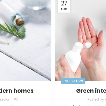
27
AUG
INSPIRATION
odern homes
Green inte
szalon
Posted by