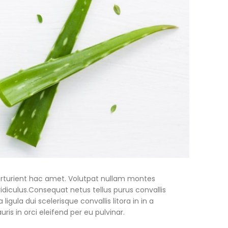
 parturient hac amet. Volutpat nullam montes
idiculus.
Consequat netus tellus purus convallis
gula dui scelerisque convallis litora in in a
is in orci eleifend per eu pulvinar.