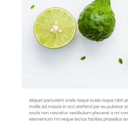
Aliquet parturient scele risque scele risque nib
mollis ad mauris in orci eleifend per eu pulvinar so
sociis non nascetur vestibulum placerat a mi consec
elementum mi neque lectus facilisis phasellus arc