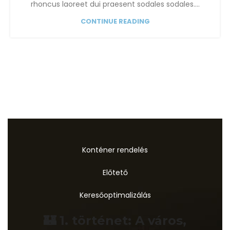
rhoncus laoreet dui praesent sodales sodales....
CONTINUE READING
Konténer rendelés
Előtető
Keresőoptimalizálás
🏰 1. történet: A város,