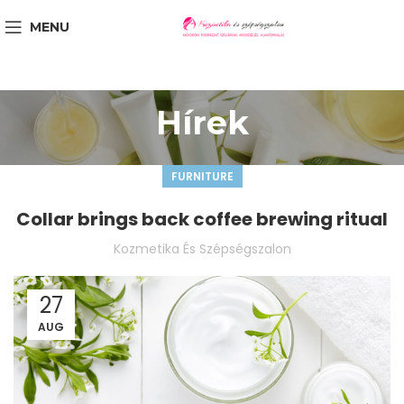
MENU
Hírek
FURNITURE
Collar brings back coffee brewing ritual
Kozmetika És Szépségszalon
27
AUG