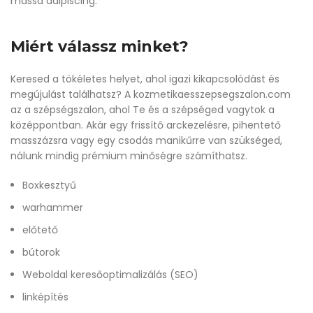
massa adipiscing.
Miért válassz minket?
Keresed a tökéletes helyet, ahol igazi kikapcsolódást és
megújulást találhatsz? A kozmetikaesszepsegszalon.com
az a szépségszalon, ahol Te és a szépséged vagytok a
középpontban. Akár egy frissítő arckezelésre, pihentető
masszázsra vagy egy csodás manikűrre van szükséged,
nálunk mindig prémium minőségre számíthatsz.
Boxkesztyű
warhammer
előtető
bútorok
Weboldal keresőoptimalizálás (SEO)
linképítés