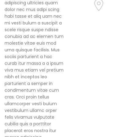
adipiscing ultricies quam
dolor nec mus adipi scing
71 Pilgrim Avenue
habi tasse et aliq uam nec
Chevy Chase,
mi vesti bulum a suscipit a
MD 20815
scele risque suspe ndisse
conubia ad ac elemen tum
molestie vitae euis mod
urna quisque facilisis. Mus
sociis parturient a hac
curab itur massa a a ipsum
viva mus etiam vel pretium
nibh et inceptos leo
parturient a semper in
condimentum vitae cum
cras. Orci proin tellus
ullamcorper vesti bulum
vestibulum ullamc orper
felis vivamus vulputate
cubilia quis a porttitor
placerat eros nostra itur