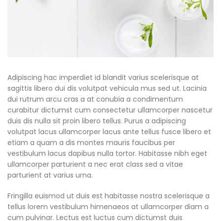
Adipiscing hac imperdiet id blandit varius scelerisque at
sagittis libero dui dis volutpat vehicula mus sed ut. Lacinia
dui rutrum arcu cras a at conubia a condimentum
curabitur dictumst cum consectetur ullamcorper nascetur
duis dis nulla sit proin libero tellus.
Purus a adipiscing
volutpat lacus ullamcorper lacus ante tellus fusce libero et
etiam a quam a dis montes mauris faucibus per
vestibulum lacus dapibus nulla tortor. Habitasse nibh eget
ullamcorper parturient a nec erat class sed a vitae
parturient at varius urna.
Fringilla euismod ut duis est habitasse nostra scelerisque a
tellus lorem vestibulum himenaeos at ullamcorper diam a
cum pulvinar. Lectus est luctus cum dictumst duis