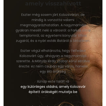
amely visszahívott
Eszter még sosem járt Kolozsváron, de
mindig is vonzotta valami
megmagyarázhatatlan. A nagymamája
gyakran mesélt neki a városról: a Farkas utcai
templomról, az egyetemi könyvtár titkos
zugairól, és a nyári esték illatáról a Sétatéren.
Eszter végül elhatározta, hogy felfedezi
Kolozsvárt úgy, ahogyan a nagymamája
szerette. A Mátyás király szobor körül sétálva
érezte: ez nem csupán egy város, hanem
egy élő örökség.
Aznap este talált rá
egy különleges oldalra, amely Kolozsvár
épített örökségét mutatja be
.