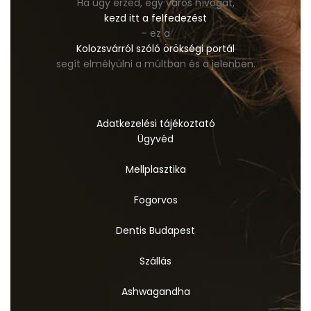
Ha úgy érzed, egy város hívogat,
kezd itt a felfedezést
– ez a
Kolozsvárról szóló örökségi portál
segít elmélyülni a múltban és a jelenben.
Adatkezelési tájékoztató
Ügyvéd
Mellplasztika
Fogorvos
Dentis Budapest
Szállás
Ashwagandha