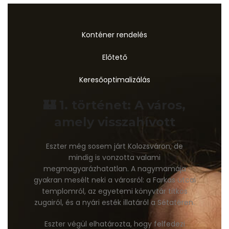
Konténer rendelés
Előtető
Keresőoptimalizálás
🏰 1. történet: A város,
amely visszahívott
Eszter még sosem járt Kolozsváron, de
mindig is vonzotta valami
megmagyarázhatatlan. A nagymamája
gyakran mesélt neki a városról: a Farkas utcai
templomról, az egyetemi könyvtár titkos
zugairól, és a nyári esték illatáról a Sétatéren.
Eszter végül elhatározta, hogy felfedezi