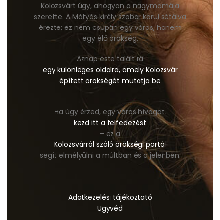
Kolozsvárt úgy, ahogyan a nagymamája
szerette. A Mátyás király szobor körül sétálva
érezte: ez nem csupán egy város, hanem
egy élő örökség.
Aznap este talált rá
egy különleges oldalra, amely Kolozsvár
épített örökségét mutatja be
.
Ha úgy érzed, egy város hívogat,
kezd itt a felfedezést
– ez a
Kolozsvárról szóló örökségi portál
segít elmélyülni a múltban és a jelenben.
Adatkezelési tájékoztató
Ügyvéd