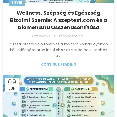
EGYÉB
Wellness, Szépség és Egészség
Bizalmi Szemle: A szeptest.com és a
biomenu.hu Összehasonlítása
Kozmetika És Szépségszalon
A testi jóllétre való törekvés a modern korban gyakran
két különböző úton indul el: az esztétikai kezelések és
a ...
CONTINUE READING
09
JÚN