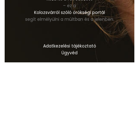
– ez a
Kolozsvárról szóló örökségi portál
segít elmélyülni a múltban és a jelenben.
Adatkezelési tájékoztató
Ügyvéd
Mellplasztika
Fogorvos
Dentis Budapest
Szállás
Ashwagandha