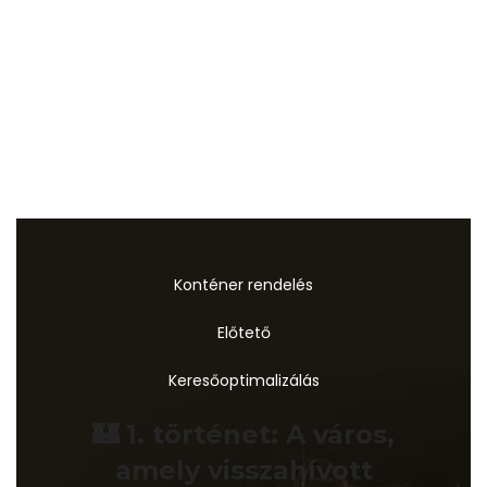
Konténer rendelés
Előtető
Keresőoptimalizálás
🏰 1. történet: A város,
amely visszahívott