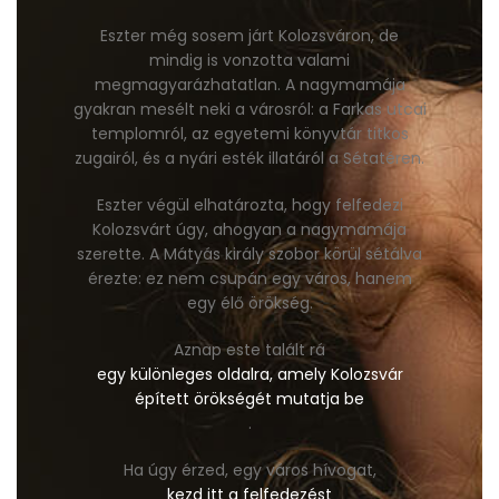
Eszter még sosem járt Kolozsváron, de
mindig is vonzotta valami
megmagyarázhatatlan. A nagymamája
gyakran mesélt neki a városról: a Farkas utcai
templomról, az egyetemi könyvtár titkos
zugairól, és a nyári esték illatáról a Sétatéren.
Eszter végül elhatározta, hogy felfedezi
Kolozsvárt úgy, ahogyan a nagymamája
szerette. A Mátyás király szobor körül sétálva
érezte: ez nem csupán egy város, hanem
egy élő örökség.
Aznap este talált rá
egy különleges oldalra, amely Kolozsvár
épített örökségét mutatja be
.
Ha úgy érzed, egy város hívogat,
kezd itt a felfedezést