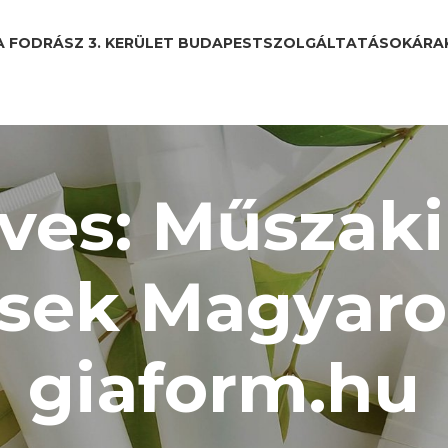
A FODRÁSZ 3. KERÜLET BUDAPEST
SZOLGÁLTATÁSOK
ÁRA
ves: Műszaki
ések Magyaro
giaform.hu