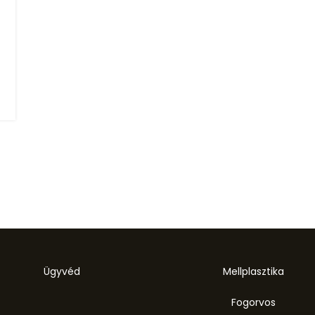
Ügyvéd
Mellplasztika
Fogorvos