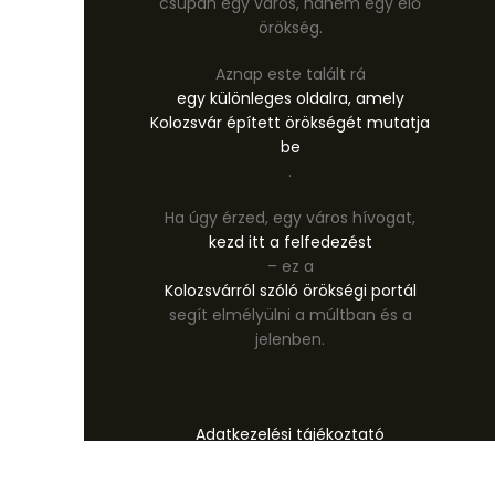
csupán egy város, hanem egy élő
örökség.
Aznap este talált rá
egy különleges oldalra, amely
Kolozsvár épített örökségét mutatja
be
.
Ha úgy érzed, egy város hívogat,
kezd itt a felfedezést
– ez a
Kolozsvárról szóló örökségi portál
segít elmélyülni a múltban és a
jelenben.
Adatkezelési tájékoztató