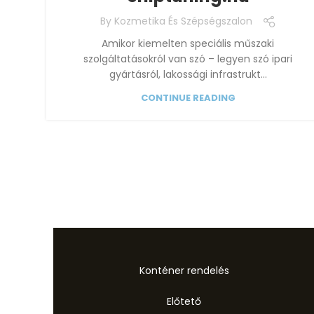
By
Kozmetika És Szépségszalon
Amikor kiemelten speciális műszaki
szolgáltatásokról van szó – legyen szó ipari
gyártásról, lakossági infrastrukt...
CONTINUE READING
Konténer rendelés
Előtető