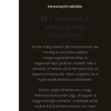
Keresőoptimalizálás
🏰 1. történet: A
város, amely
visszahívott
Eszter még sosem járt Kolozsváron, de
mindig is vonzotta valami
megmagyarázhatatlan. A
nagymamája gyakran mesélt neki a
városról: a Farkas utcai templomról, az
egyetemi könyvtár titkos zugairól, és a
nyári esték illatáról a Sétatéren.
Eszter végül elhatározta, hogy
felfedezi Kolozsvárt úgy, ahogyan a
nagymamája szerette. A Mátyás király
szobor körül sétálva érezte: ez nem