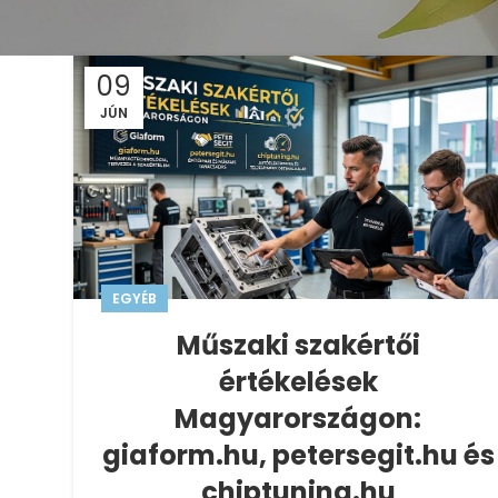
09
JÚN
EGYÉB
Műszaki szakértői
értékelések
Magyarországon:
giaform.hu, petersegit.hu és
chiptuning.hu