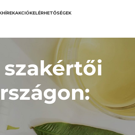
K
HÍREK
AKCIÓK
ELÉRHETŐSÉGEK
 szakértői
rszágon: