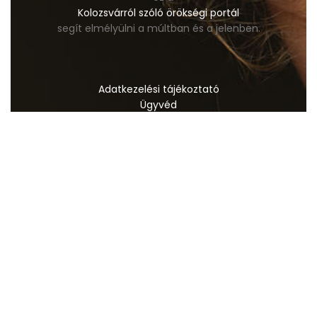
Kolozsvárról szóló örökségi portál
segít elmélyülni a múltban és a jelenben.
Adatkezelési tájékoztató
Ügyvéd
Mellplasztika
Fogorvos
Dentis Budapest
Szállás
Ashwagandha