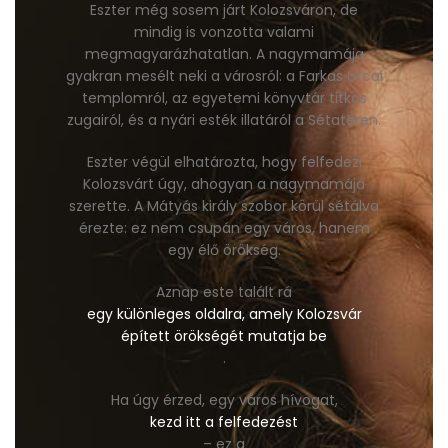
Eszter még sosem járt Kolozsváron, de
mindig is vonzotta valami
megmagyarázhatatlan. A nagymamája
gyakran mesélt neki a városról: a Farkas utcai
templomról, az egyetemi könyvtár titkos
zugairól, és a nyári esték illatáról a Sétatéren.
Eszter végül elhatározta, hogy felfedezi
Kolozsvárt úgy, ahogyan a nagymamája
szerette. A Mátyás király szobor körül sétálva
érezte: ez nem csupán egy város, hanem
egy élő örökség.
Aznap este talált rá
egy különleges oldalra, amely Kolozsvár
épített örökségét mutatja be
.
Ha úgy érzed, egy város hívogat,
kezd itt a felfedezést
– ez a