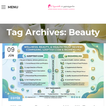
MENU
Tag Archives: Beauty
09
JÚN
EGYÉB