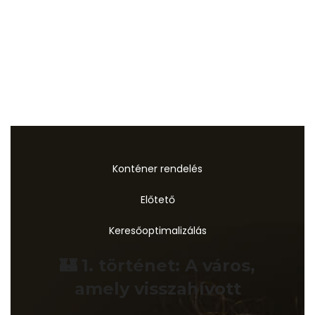
Konténer rendelés
Előtető
Keresőoptimalizálás
🏰 1. történet: A város,
amely visszahívott