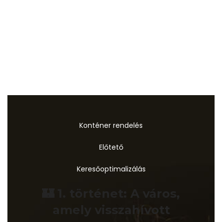
Konténer rendelés
Előtető
Keresőoptimalizálás
🏰 1. történet: A város,
amely visszahívott