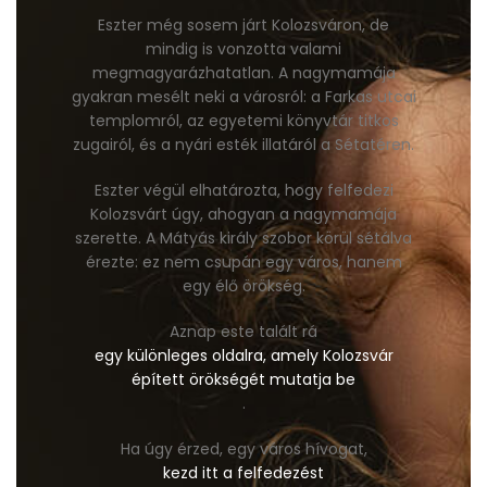
Eszter még sosem járt Kolozsváron, de
mindig is vonzotta valami
megmagyarázhatatlan. A nagymamája
gyakran mesélt neki a városról: a Farkas utcai
templomról, az egyetemi könyvtár titkos
zugairól, és a nyári esték illatáról a Sétatéren.
Eszter végül elhatározta, hogy felfedezi
Kolozsvárt úgy, ahogyan a nagymamája
szerette. A Mátyás király szobor körül sétálva
érezte: ez nem csupán egy város, hanem
egy élő örökség.
Aznap este talált rá
egy különleges oldalra, amely Kolozsvár
épített örökségét mutatja be
.
Ha úgy érzed, egy város hívogat,
kezd itt a felfedezést