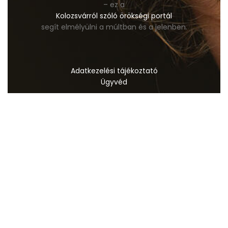
– ez a
Kolozsvárról szóló örökségi portál
segít elmélyülni a múltban és a jelenben.
Adatkezelési tájékoztató
Ügyvéd
Mellplasztika
Fogorvos
Dentis Budapest
Szállás
Ashwagandha